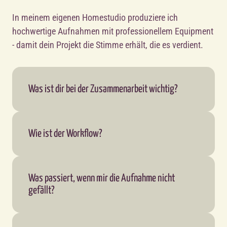
In meinem eigenen Homestudio produziere ich 
hochwertige Aufnahmen mit professionellem Equipment 
- damit dein Projekt die Stimme erhält, die es verdient.
Was ist dir bei der Zusammenarbeit wichtig?
Eine respektvolle und freundliche Kommunikation 
steht für mich an erster Stelle. Sage mir jederzeit 
ehrlich Bescheid, wenn dich etwas stört oder du dir 
Wie ist der Workflow?
etwas anders vorstellst - gemeinsam finden wir eine 
Fülle gerne das untenstehende Kontaktformular 
Lösung.
aus und sende mir deinen Demo-Text mit. Ich 
erstelle dir eine kurze Hörprobe, damit du hören 
Was passiert, wenn mir die Aufnahme nicht 
kannst, ob meine Stimme zu deinem Projekt passt. 
gefällt?
Wenn alles stimmig ist, besprechen wir die Details: 
Keine Sorge. 
- Gewünschte Klangfarbe und Stimmung
Ich biete unbegrenzte Korrekturschleifen an. Teile 