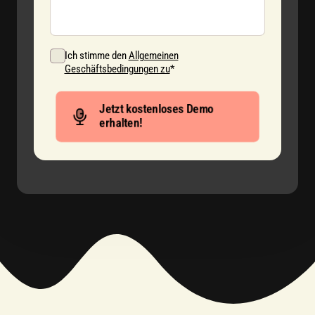
Ich stimme den
Allgemeinen
(opens in new tab)
Geschäftsbedingungen zu
*
Jetzt kostenloses Demo
erhalten!